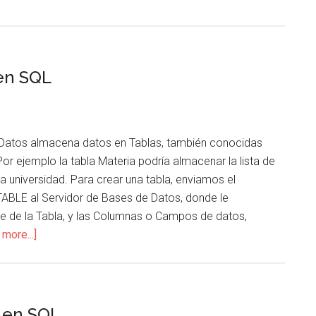
 en SQL
 Datos almacena datos en Tablas, también conocidas
or ejemplo la tabla Materia podría almacenar la lista de
a universidad. Para crear una tabla, enviamos el
LE al Servidor de Bases de Datos, donde le
 de la Tabla, y las Columnas o Campos de datos,
about
more...]
CS073
04.
Creación
de
s en SQL