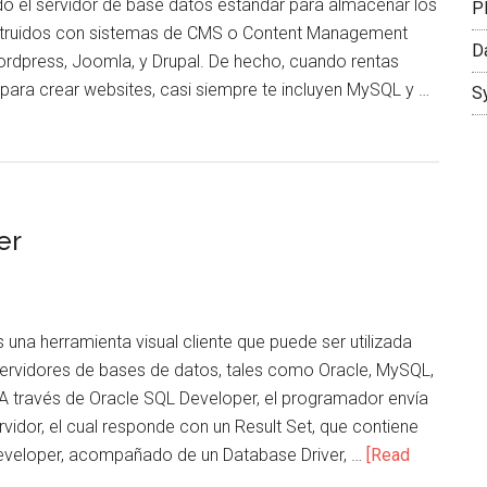
do el servidor de base datos estándar para almacenar los
SQL
P
truidos con sistemas de CMS o Content Management
D
rdpress, Joomla, y Drupal. De hecho, cuando rentas
para crear websites, casi siempre te incluyen MySQL y …
S
er
una herramienta visual cliente que puede ser utilizada
ervidores de bases de datos, tales como Oracle, MySQL,
 A través de Oracle SQL Developer, el programador envía
idor, el cual responde con un Result Set, que contiene
Developer, acompañado de un Database Driver, …
[Read