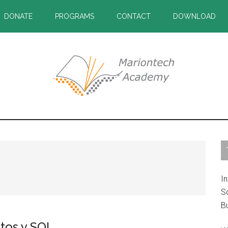
DONATE
PROGRAMS
CONTACT
DOWNLOAD
P
S
In
S
B
tos y SQL