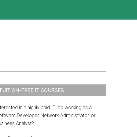
rimary
TUITION-FREE IT COURSES
idebar
terested in a highly paid IT job working as a
oftware Developer, Network Administrator, or
usiness Analyst?