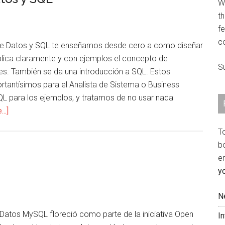
We
th
fe
c
de Datos y SQL te enseñamos desde cero a como diseñar
plica claramente y con ejemplos el concepto de
S
des. También se da una introducción a SQL. Estos
tantísimos para el Analista de Sistema o Business
QL para los ejemplos, y tratamos de no usar nada
about
..]
CS073
T
01.
b
Curso
e
de
y
Base
de
N
Datos
 Datos MySQL floreció como parte de la iniciativa Open
y
I