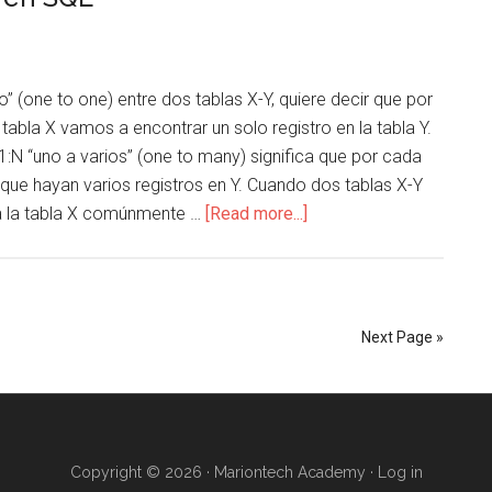
Tablas
en
SQL
o” (one to one) entre dos tablas X-Y, quiere decir que por
a tabla X vamos a encontrar un solo registro en la tabla Y.
 1:N “uno a varios” (one to many) significa que por cada
e que hayan varios registros en Y. Cuando dos tablas X-Y
about
, a la tabla X comúnmente …
[Read more...]
CS073
05.
Tablas
Relacionadas
Next Page »
en
SQL
Copyright © 2026 · Mariontech Academy ·
Log in