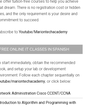
 offer tuition-free courses to help you achieve
at dream. There is no registration cost or hidden
es, and the only requirement is your desire and
ommitment to succeed.
ubscribe to
Youtube/Mariontechacademy
FREE ONLINE IT CLASSES IN SPANISH
o start immediately, obtain the recommended
ook, and setup your lab or development
nvironment. Follow each chapter sequentially on
outube/mariontechacademy
, or click below:
etwork Administration Cisco CCENT/CCNA
ntroduction to Algorithm and Programming with