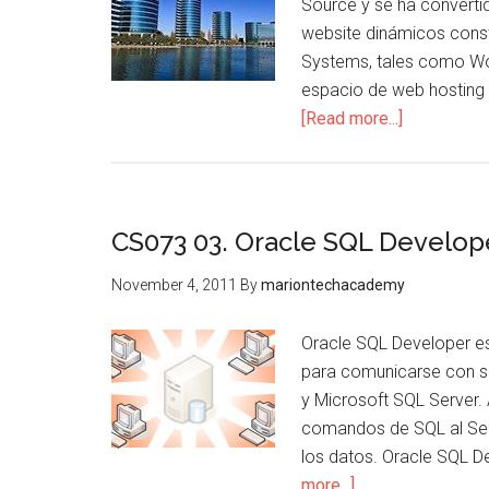
Source y se ha converti
website dinámicos cons
Systems, tales como Wo
espacio de web hosting 
about
[Read more...]
CS073
02.
Servidor
MySQL
CS073 03. Oracle SQL Develop
November 4, 2011
By
mariontechacademy
Oracle SQL Developer es 
para comunicarse con s
y Microsoft SQL Server.
comandos de SQL al Serv
los datos. Oracle SQL 
about
more...]