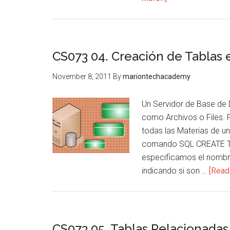
CS073
03.
Oracle
SQL
CS073 04. Creación de Tablas
Developer
November 8, 2011
By
mariontechacademy
Un Servidor de Base de
como Archivos o Files. P
todas las Materias de un
comando SQL CREATE TAB
especificamos el nombre
indicando si son …
[Read 
CS073 05. Tablas Relacionada