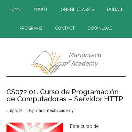
Skip
Skip
HOME
ABOUT
ONLINE CLASSES
DONATE
to
to
main
primary
content
sidebar
PROGRAMS
CONTACT
DOWNLOAD
CS072 01. Curso de Programación
de Computadoras – Servidor HTTP
July 5, 2011
By
mariontechacademy
Este curso de