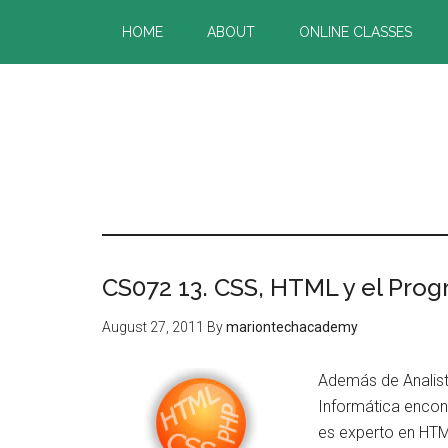
Skip
Skip
HOME
ABOUT
ONLINE CLASSES
to
to
main
primary
content
sidebar
CS072 13. CSS, HTML y el Pro
August 27, 2011
By
mariontechacademy
Además de Analis
Informática encont
es experto en HTM