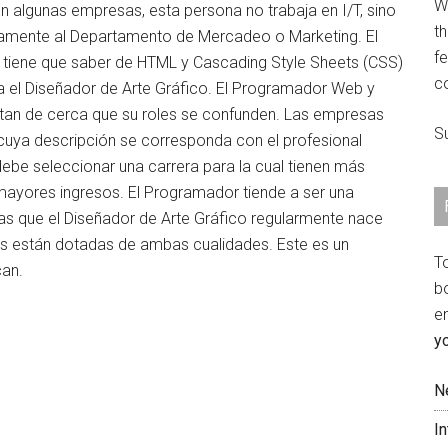
We
 En algunas empresas, esta persona no trabaja en I/T, sino
th
tamente al Departamento de Mercadeo o Marketing. El
fe
iene que saber de HTML y Cascading Style Sheets (CSS)
c
ga el Diseñador de Arte Gráfico. El Programador Web y
n tan de cerca que su roles se confunden. Las empresas
S
cuya descripción se corresponda con el profesional
 debe seleccionar una carrera para la cual tienen más
 mayores ingresos. El Programador tiende a ser una
ras que el Diseñador de Arte Gráfico regularmente nace
as están dotadas de ambas cualidades. Este es un
T
an.
b
e
y
N
I