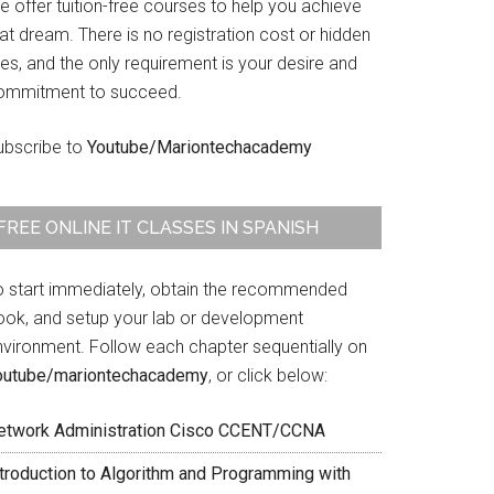
 offer tuition-free courses to help you achieve
at dream. There is no registration cost or hidden
es, and the only requirement is your desire and
ommitment to succeed.
ubscribe to
Youtube/Mariontechacademy
FREE ONLINE IT CLASSES IN SPANISH
o start immediately, obtain the recommended
ook, and setup your lab or development
nvironment. Follow each chapter sequentially on
outube/mariontechacademy
, or click below:
etwork Administration Cisco CCENT/CCNA
ntroduction to Algorithm and Programming with