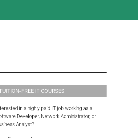
rimary
TUITION-FREE IT COURSES
idebar
terested in a highly paid IT job working as a
oftware Developer, Network Administrator, or
usiness Analyst?