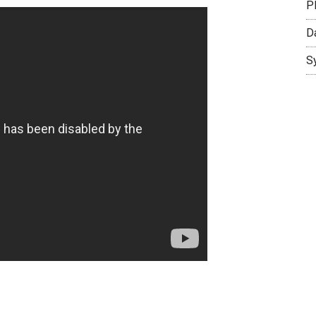
P
D
S