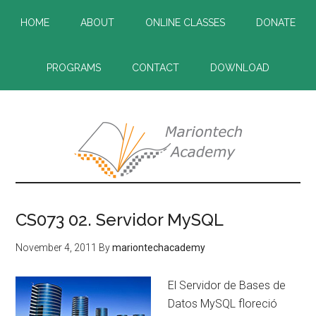
Skip
Skip
HOME
ABOUT
ONLINE CLASSES
DONATE
to
to
main
primary
content
sidebar
PROGRAMS
CONTACT
DOWNLOAD
CS073 02. Servidor MySQL
November 4, 2011
By
mariontechacademy
El Servidor de Bases de
Datos MySQL floreció