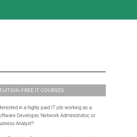
rimary
TUITION-FREE IT COURSES
idebar
terested in a highly paid IT job working as a
oftware Developer, Network Administrator, or
usiness Analyst?