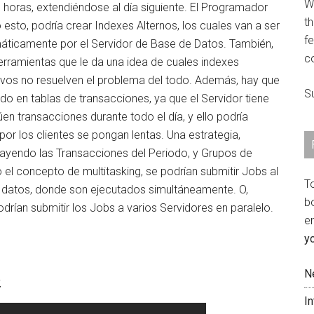
We
s horas, extendiéndose al día siguiente. El Programador
th
o esto, podría crear Indexes Alternos, los cuales van a ser
fe
ticamente por el Servidor de Base de Datos. También,
c
erramientas que le da una idea de cuales indexes
evos no resuelven el problema del todo. Además, hay que
S
o en tablas de transacciones, ya que el Servidor tiene
en transacciones durante todo el día, y ello podría
por los clientes se pongan lentas. Una estrategia,
trayendo las Transacciones del Periodo, y Grupos de
 el concepto de multitasking, se podrían submitir Jobs al
T
 datos, donde son ejecutados simultáneamente. O,
b
drían submitir los Jobs a varios Servidores en paralelo.
e
y
N
2
I