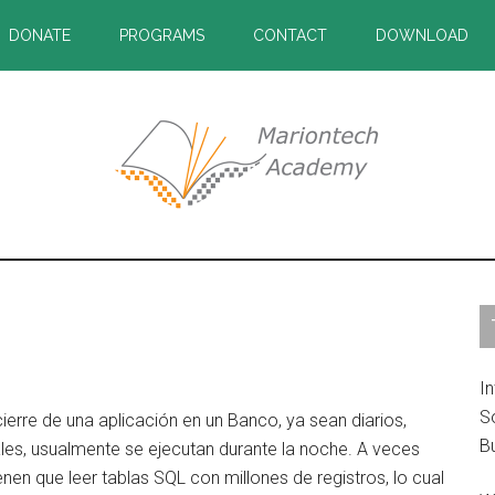
DONATE
PROGRAMS
CONTACT
DOWNLOAD
P
S
In
S
erre de una aplicación en un Banco, ya sean diarios,
B
les, usualmente se ejecutan durante la noche. A veces
nen que leer tablas SQL con millones de registros, lo cual