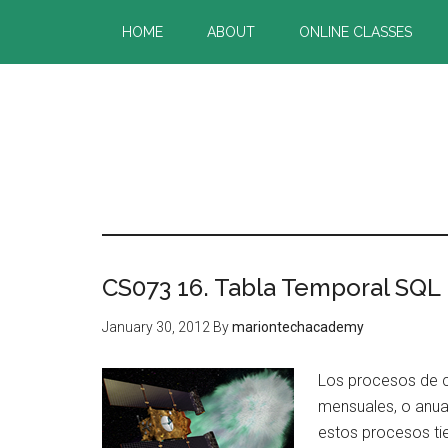
Skip
Skip
HOME
ABOUT
ONLINE CLASSES
to
to
main
primary
content
sidebar
CS073 16. Tabla Temporal SQL
January 30, 2012
By
mariontechacademy
Los procesos de ci
mensuales, o anua
estos procesos tie