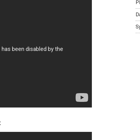
P
D
S
2