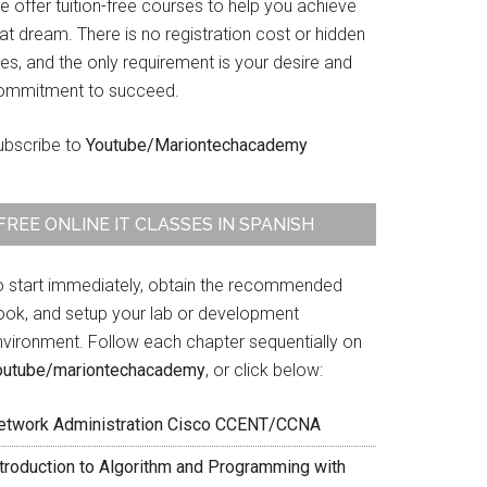
 offer tuition-free courses to help you achieve
at dream. There is no registration cost or hidden
es, and the only requirement is your desire and
ommitment to succeed.
ubscribe to
Youtube/Mariontechacademy
FREE ONLINE IT CLASSES IN SPANISH
o start immediately, obtain the recommended
ook, and setup your lab or development
nvironment. Follow each chapter sequentially on
outube/mariontechacademy
, or click below:
etwork Administration Cisco CCENT/CCNA
ntroduction to Algorithm and Programming with