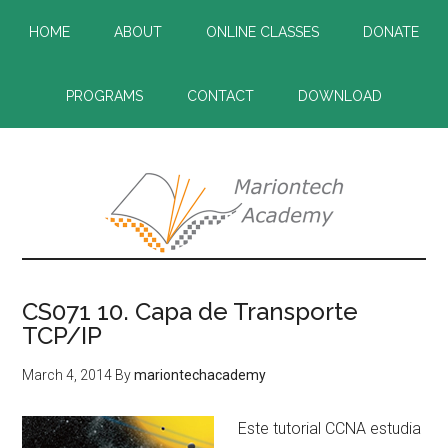
Skip
Skip
HOME
ABOUT
ONLINE CLASSES
DONATE
to
to
main
primary
content
sidebar
PROGRAMS
CONTACT
DOWNLOAD
CS071 10. Capa de Transporte
TCP/IP
March 4, 2014
By
mariontechacademy
Este tutorial CCNA estudia