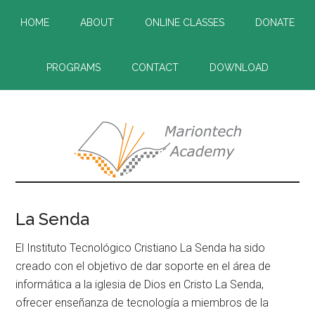
Skip
Skip
HOME
ABOUT
ONLINE CLASSES
DONATE
to
to
main
primary
content
sidebar
PROGRAMS
CONTACT
DOWNLOAD
La Senda
El Instituto Tecnológico Cristiano La Senda ha sido
creado con el objetivo de dar soporte en el área de
informática a la iglesia de Dios en Cristo La Senda,
ofrecer enseñanza de tecnología a miembros de la